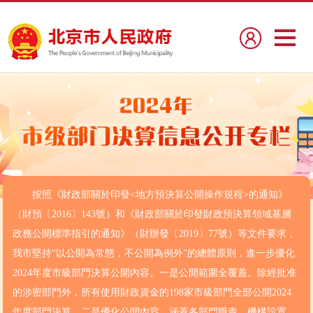
按照《財政部關於印發<地方預決算公開操作規程>的通知》
（財預〔2016〕143號）和《財政部關於印發財政預決算領域基層
政務公開標準指引的通知》（財辦發〔2019〕77號）等文件要求，
我市堅持“以公開為常態，不公開為例外”的總體原則，進一步優化
2024年度市級部門決算公開內容。一是公開範圍全覆蓋。除經批准
的涉密部門外，所有使用財政資金的198家市級部門全部公開2024
年度部門決算。二是優化公開內容。涵蓋各部門職責、機構設置、