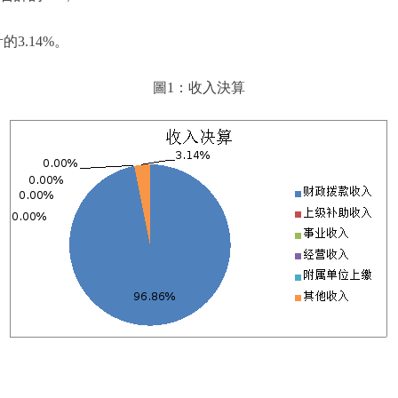
的3.14%。
圖1：收入決算