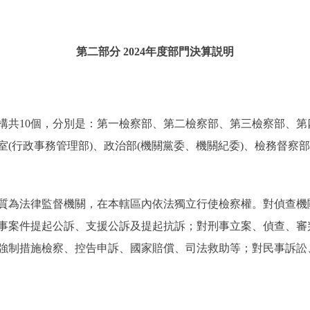
第二部分 2024年度部門決算説明
構共10個，分別是：第一檢察部、第二檢察部、第三檢察部、
(行政事務管理部)、政治部(機關黨委、機關紀委)、檢務督察
質為法律監督機關，在本轄區內依法獨立行使檢察權。對偵查機
事案件提起公訴、支援公訴及提起抗訴；對刑事立案、偵查、審
強制措施檢察、控告申訴、國家賠償、司法救助等；對民事訴訟