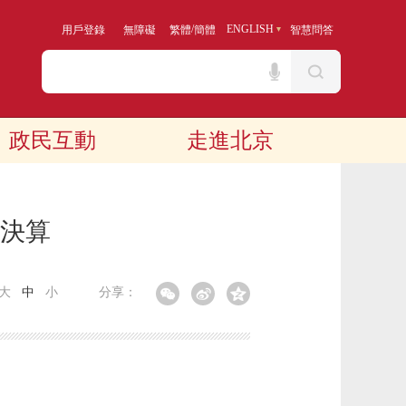
/
ENGLISH
用戶登錄
無障礙
繁體
簡體
智慧問答
政民互動
走進北京
門決算
大
中
小
分享：