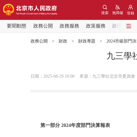
搜索
無障礙
登錄
要聞動態
政務公開
政務服務
政策服務
政民互動
要聞動態
政務公開
>
財政
>
財政專題
>
2024市級部門
黨中央精神
九三學
北京要聞
日期：2025-08-29 10:00
來源：九三學社北京市委員會
各區熱點
政務公開
市領導
第一部分 2024年度部門決算報表
政策兌現