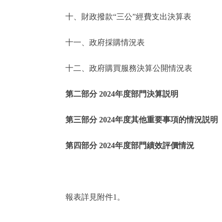
十、財政撥款“三公”經費支出決算表
走進北京
十一、政府採購情況表
北京概況
十二、政府購買服務決算公開情況表
綠色北京
第二部分 2024年度部門決算説明
多語種
第三部分 2024年度其他重要事項的情況説明
ENGLISH
第四部分 2024年度部門績效評價情況
DEUTSCH
ESPAÑOL
報表詳見附件1。
ITALIANO