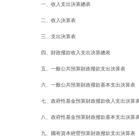
一、收入支出決算總表
決策公開
二、收入決算表
政務服務
三、支出決算表
個人服務
四、財政撥款收入支出決算總表
便民服務
五、一般公共預算財政撥款支出決算表
六、一般公共預算財政撥款基本支出決算表
仲介服務
政民互動
七、政府性基金預算財政撥款收入支出決算
12345網上接訴即辦
八、政府性基金預算財政撥款基本支出決算
九、國有資本經營預算財政撥款支出決算表
參與調查