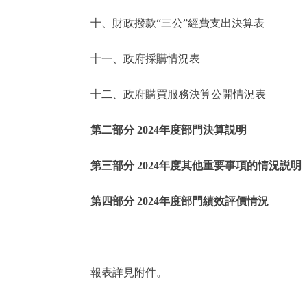
十、財政撥款“三公”經費支出決算表
走進北京
十一、政府採購情況表
北京概況
十二、政府購買服務決算公開情況表
綠色北京
第二部分 2024年度部門決算説明
多語種
第三部分 2024年度其他重要事項的情況説明
ENGLISH
第四部分 2024年度部門績效評價情況
DEUTSCH
ESPAÑOL
報表詳見附件。
ITALIANO