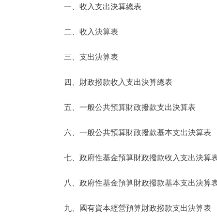
一、收入支出決算總表
決策公開
二、收入決算表
政務服務
三、支出決算表
個人服務
四、財政撥款收入支出決算總表
便民服務
五、一般公共預算財政撥款支出決算表
六、一般公共預算財政撥款基本支出決算表
仲介服務
政民互動
七、政府性基金預算財政撥款收入支出決算
12345網上接訴即辦
八、政府性基金預算財政撥款基本支出決算
九、國有資本經營預算財政撥款支出決算表
參與調查