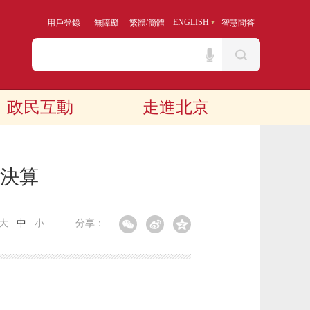
/
ENGLISH
用戶登錄
無障礙
繁體
簡體
智慧問答
政民互動
走進北京
門決算
大
中
小
分享：