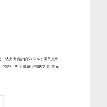
萬元，佔支出合計的53.62%；項目支出
出合計的0%；對附屬單位補助支出0萬元，