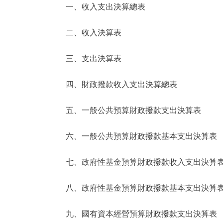
一、收入支出決算總表
決策公開
二、收入決算表
政務服務
三、支出決算表
個人服務
四、財政撥款收入支出決算總表
便民服務
五、一般公共預算財政撥款支出決算表
六、一般公共預算財政撥款基本支出決算表
仲介服務
政民互動
七、政府性基金預算財政撥款收入支出決算
12345網上接訴即辦
八、政府性基金預算財政撥款基本支出決算
九、國有資本經營預算財政撥款支出決算表
參與調查