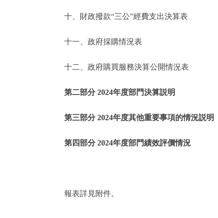
十、財政撥款“三公”經費支出決算表
走進北京
十一、政府採購情況表
北京概況
十二、政府購買服務決算公開情況表
綠色北京
第二部分 2024年度部門決算説明
多語種
第三部分 2024年度其他重要事項的情況説明
ENGLISH
第四部分 2024年度部門績效評價情況
DEUTSCH
ESPAÑOL
報表詳見附件。
ITALIANO