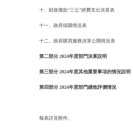
十、財政撥款“三公”經費支出決算表
走進北京
十一、政府採購情況表
北京概況
十二、政府購買服務決算公開情況表
綠色北京
第二部分 2024年度部門決算説明
多語種
第三部分 2024年度其他重要事項的情況説明
ENGLISH
第四部分 2024年度部門績效評價情況
DEUTSCH
ESPAÑOL
報表詳見附件。
ITALIANO