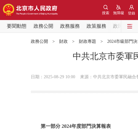
搜索
無障礙
登錄
要聞動態
政務公開
政務服務
政策服務
政民互動
要聞動態
政務公開
>
財政
>
財政專題
>
2024市級部門
黨中央精神
中共北京市委軍民
北京要聞
日期：2025-08-29 10:00
來源：中共北京市委軍民融合
各區熱點
政務公開
市領導
第一部分 2024年度部門決算報表
政策兌現