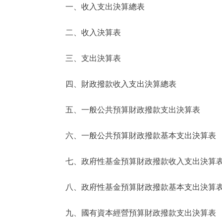
一、收入支出決算總表
決策公開
二、收入決算表
政務服務
三、支出決算表
個人服務
四、財政撥款收入支出決算總表
便民服務
五、一般公共預算財政撥款支出決算表
六、一般公共預算財政撥款基本支出決算表
仲介服務
政民互動
七、政府性基金預算財政撥款收入支出決算
12345網上接訴即辦
八、政府性基金預算財政撥款基本支出決算
九、國有資本經營預算財政撥款支出決算表
參與調查