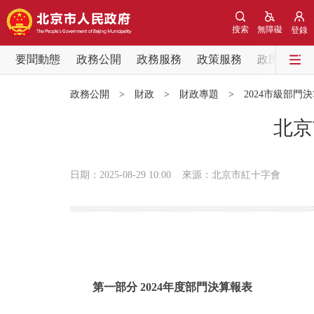
搜索
無障礙
登錄
要聞動態
政務公開
政務服務
政策服務
政民互動
要聞動態
政務公開
>
財政
>
財政專題
>
2024市級部門
黨中央精神
北京
北京要聞
日期：2025-08-29 10:00
來源：北京市紅十字會
各區熱點
政務公開
市領導
第一部分 2024年度部門決算報表
政策兌現