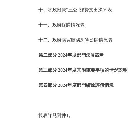
十、財政撥款“三公”經費支出決算表
走進北京
十一、政府採購情況表
北京概況
十二、政府購買服務決算公開情況表
綠色北京
第二部分 2024年度部門決算説明
多語種
第三部分 2024年度其他重要事項的情況説明
ENGLISH
第四部分 2024年度部門績效評價情況
DEUTSCH
ESPAÑOL
報表詳見附件1。
ITALIANO