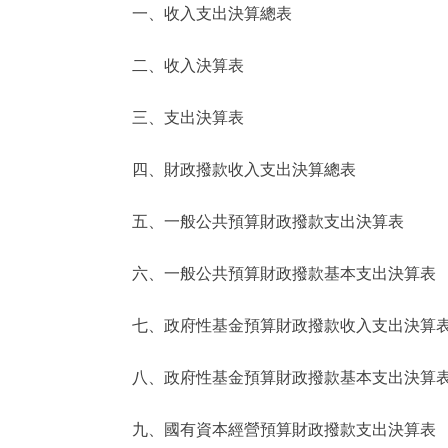
一、收入支出決算總表
決策公開
二、收入決算表
政務服務
三、支出決算表
個人服務
四、財政撥款收入支出決算總表
便民服務
五、一般公共預算財政撥款支出決算表
六、一般公共預算財政撥款基本支出決算表
仲介服務
政民互動
七、政府性基金預算財政撥款收入支出決算
12345網上接訴即辦
八、政府性基金預算財政撥款基本支出決算
九、國有資本經營預算財政撥款支出決算表
參與調查