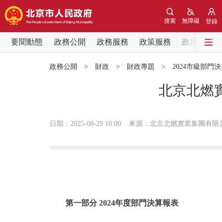
搜索
無障礙
登錄
要聞動態
政務公開
政務服務
政策服務
政民互動
要聞動態
政務公開
>
財政
>
財政專題
>
2024市級部門
黨中央精神
北京北燃實
北京要聞
日期：2025-08-29 10:00
來源：北京北燃實業集團有限
各區熱點
政務公開
市領導
第一部分 2024年度部門決算報表
政策兌現