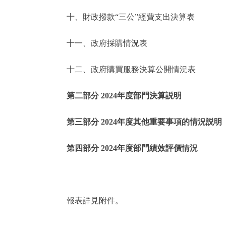
十、財政撥款“三公”經費支出決算表
走進北京
十一、政府採購情況表
北京概況
十二、政府購買服務決算公開情況表
綠色北京
第二部分 2024年度部門決算説明
多語種
第三部分 2024年度其他重要事項的情況説明
ENGLISH
第四部分 2024年度部門績效評價情況
DEUTSCH
ESPAÑOL
報表詳見附件。
ITALIANO