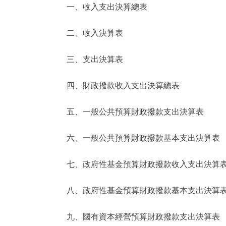
一、收入支出決算總表
決策公開
二、收入決算表
政務服務
三、支出決算表
個人服務
四、財政撥款收入支出決算總表
便民服務
五、一般公共預算財政撥款支出決算表
六、一般公共預算財政撥款基本支出決算表
仲介服務
政民互動
七、政府性基金預算財政撥款收入支出決算
12345網上接訴即辦
八、政府性基金預算財政撥款基本支出決算
九、國有資本經營預算財政撥款支出決算表
參與調查