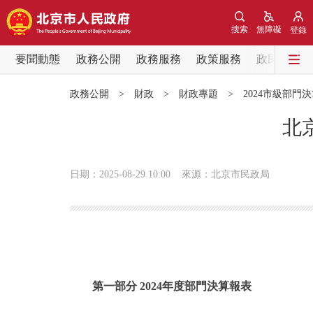
搜索
無障礙
登錄
要聞動態
政務公開
政務服務
政策服務
政民互動
要聞動態
政務公開
>
財政
>
財政專題
>
2024市級部門
黨中央精神
北
北京要聞
日期：2025-08-29 10:00
來源：北京市民政局
各區熱點
政務公開
市領導
第一部分 2024年度部門決算報表
政策兌現