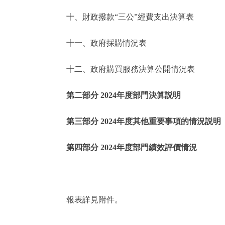
十、財政撥款“三公”經費支出決算表
走進北京
十一、政府採購情況表
北京概況
十二、政府購買服務決算公開情況表
綠色北京
第二部分 2024年度部門決算説明
多語種
第三部分 2024年度其他重要事項的情況説明
ENGLISH
第四部分 2024年度部門績效評價情況
DEUTSCH
ESPAÑOL
報表詳見附件。
ITALIANO