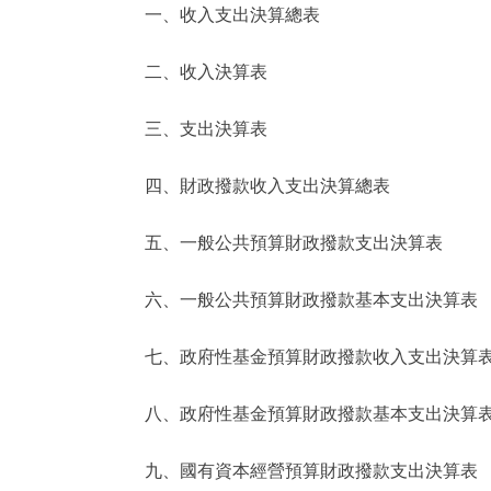
一、收入支出決算總表
決策公開
二、收入決算表
政務服務
三、支出決算表
個人服務
四、財政撥款收入支出決算總表
便民服務
五、一般公共預算財政撥款支出決算表
六、一般公共預算財政撥款基本支出決算表
仲介服務
政民互動
七、政府性基金預算財政撥款收入支出決算
12345網上接訴即辦
八、政府性基金預算財政撥款基本支出決算
九、國有資本經營預算財政撥款支出決算表
參與調查