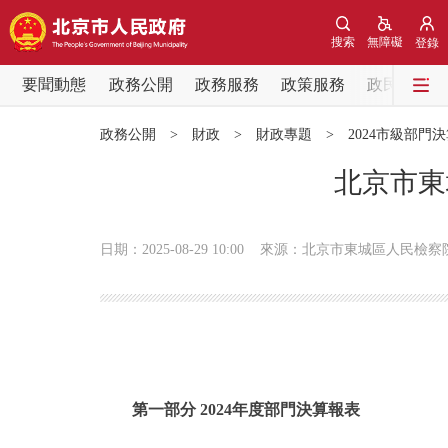
搜索
無障礙
登錄
要聞動態
政務公開
政務服務
政策服務
政民互動
要聞動態
政務公開
>
財政
>
財政專題
>
2024市級部門
黨中央精神
北京市東
北京要聞
日期：2025-08-29 10:00
來源：北京市東城區人民檢察
各區熱點
政務公開
市領導
第一部分 2024年度部門決算報表
政策兌現