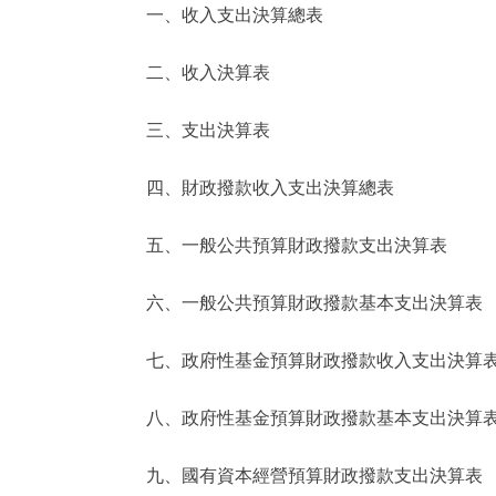
一、收入支出決算總表
決策公開
二、收入決算表
政務服務
三、支出決算表
個人服務
四、財政撥款收入支出決算總表
便民服務
五、一般公共預算財政撥款支出決算表
六、一般公共預算財政撥款基本支出決算表
仲介服務
政民互動
七、政府性基金預算財政撥款收入支出決算
12345網上接訴即辦
八、政府性基金預算財政撥款基本支出決算
九、國有資本經營預算財政撥款支出決算表
參與調查