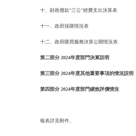
十、財政撥款“三公”經費支出決算表
走進北京
十一、政府採購情況表
北京概況
十二、政府購買服務決算公開情況表
綠色北京
第二部分 2024年度部門決算説明
多語種
第三部分 2024年度其他重要事項的情況説明
ENGLISH
第四部分 2024年度部門績效評價情況
DEUTSCH
ESPAÑOL
報表詳見附件。
ITALIANO