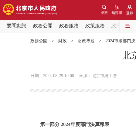
搜索
無障礙
登錄
要聞動態
政務公開
政務服務
政策服務
政民互動
要聞動態
政務公開
>
財政
>
財政專題
>
2024市級部門
黨中央精神
北
北京要聞
日期：2025-08-29 10:00
來源：北京市總工會
各區熱點
政務公開
市領導
第一部分 2024年度部門決算報表
政策兌現