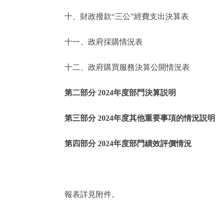
十、財政撥款“三公”經費支出決算表
走進北京
十一、政府採購情況表
北京概況
十二、政府購買服務決算公開情況表
綠色北京
第二部分 2024年度部門決算説明
多語種
第三部分 2024年度其他重要事項的情況説明
ENGLISH
第四部分 2024年度部門績效評價情況
DEUTSCH
ESPAÑOL
報表詳見附件。
ITALIANO