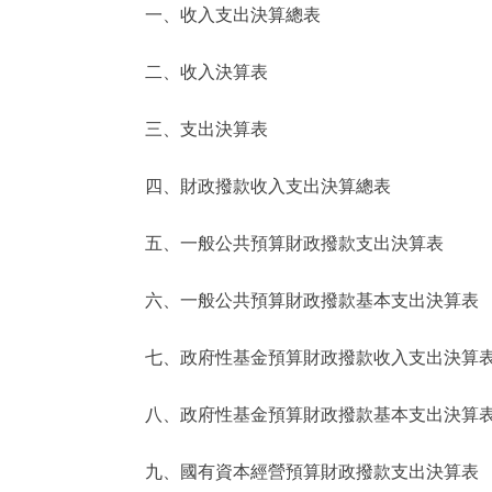
一、收入支出決算總表
決策公開
二、收入決算表
政務服務
三、支出決算表
個人服務
四、財政撥款收入支出決算總表
便民服務
五、一般公共預算財政撥款支出決算表
六、一般公共預算財政撥款基本支出決算表
仲介服務
政民互動
七、政府性基金預算財政撥款收入支出決算
12345網上接訴即辦
八、政府性基金預算財政撥款基本支出決算
九、國有資本經營預算財政撥款支出決算表
參與調查