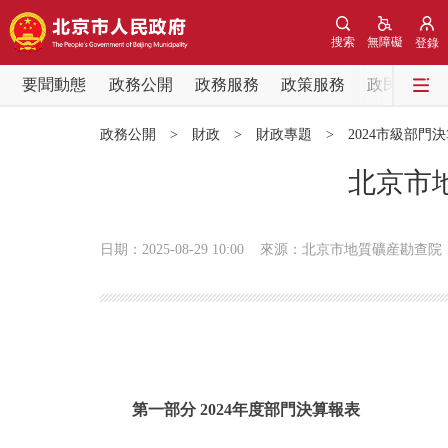
搜索
無障礙
登錄
要聞動態
政務公開
政務服務
政策服務
政民互動
要聞動態
政務公開
>
財政
>
財政專題
>
2024市級部門
黨中央精神
北京市
北京要聞
日期：2025-08-29 10:00
來源：北京市地質礦産勘查院
各區熱點
政務公開
市領導
第一部分 2024年度部門決算報表
政策兌現