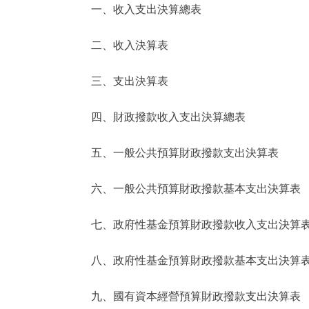
一、收入支出決算總表
決策公開
二、收入決算表
政務服務
三、支出決算表
個人服務
四、財政撥款收入支出決算總表
便民服務
五、一般公共預算財政撥款支出決算表
六、一般公共預算財政撥款基本支出決算表
仲介服務
政民互動
七、政府性基金預算財政撥款收入支出決算
12345網上接訴即辦
八、政府性基金預算財政撥款基本支出決算
九、國有資本經營預算財政撥款支出決算表
參與調查