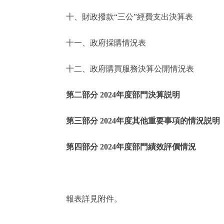
十、財政撥款“三公”經費支出決算表
走進北京
十一、政府採購情況表
北京概況
十二、政府購買服務決算公開情況表
綠色北京
第二部分 2024年度部門決算説明
多語種
第三部分 2024年度其他重要事項的情況説明
ENGLISH
第四部分 2024年度部門績效評價情況
DEUTSCH
ESPAÑOL
報表詳見附件。
ITALIANO