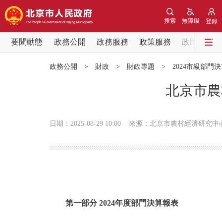
搜索
無障礙
登錄
要聞動態
政務公開
政務服務
政策服務
政民互動
要聞動態
政務公開
>
財政
>
財政專題
>
2024市級部門
黨中央精神
北京市農
北京要聞
日期：2025-08-29 10:00
來源：北京市農村經濟研究中
各區熱點
政務公開
市領導
第一部分 2024年度部門決算報表
政策兌現