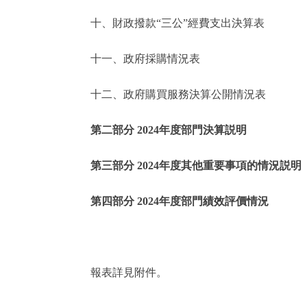
十、財政撥款“三公”經費支出決算表
走進北京
十一、政府採購情況表
北京概況
十二、政府購買服務決算公開情況表
綠色北京
第二部分 2024年度部門決算説明
多語種
第三部分 2024年度其他重要事項的情況説明
ENGLISH
第四部分 2024年度部門績效評價情況
DEUTSCH
ESPAÑOL
報表詳見附件。
ITALIANO