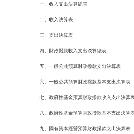
一、收入支出決算總表
決策公開
二、收入決算表
政務服務
三、支出決算表
個人服務
四、財政撥款收入支出決算總表
便民服務
五、一般公共預算財政撥款支出決算表
六、一般公共預算財政撥款基本支出決算表
仲介服務
政民互動
七、政府性基金預算財政撥款收入支出決算
12345網上接訴即辦
八、政府性基金預算財政撥款基本支出決算
九、國有資本經營預算財政撥款支出決算表
參與調查