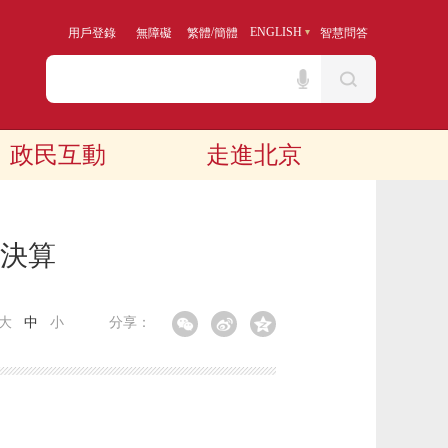
/
ENGLISH
用戶登錄
無障礙
繁體
簡體
智慧問答
政民互動
走進北京
門決算
大
中
小
分享：