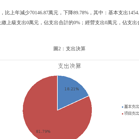
元，比上年減少70146.87萬元，下降89.78%，其中：基本支出145
79%;上繳上級支出0萬元，佔支出合計的0%；經營支出0萬元，佔
圖2：支出決算