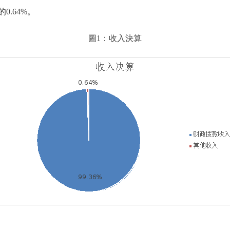
0.64%。
圖1：收入決算