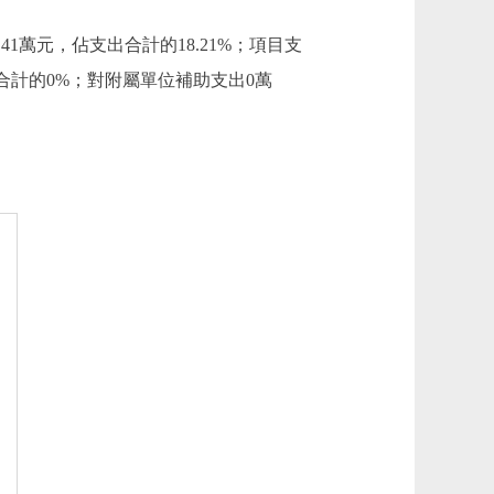
4.41萬元，佔支出合計的18.21%；項目支
支出合計的0%；對附屬單位補助支出0萬