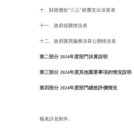
十、財政撥款“三公”經費支出決算表
走進北京
十一、政府採購情況表
北京概況
十二、政府購買服務決算公開情況表
綠色北京
第二部分 2024年度部門決算説明
多語種
第三部分 2024年度其他重要事項的情況説明
ENGLISH
第四部分 2024年度部門績效評價情況
DEUTSCH
ESPAÑOL
報表詳見附件。
ITALIANO