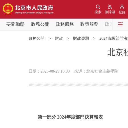
搜索
無障礙
登錄
要聞動態
政務公開
政務服務
政策服務
政民互動
要聞動態
政務公開
>
財政
>
財政專題
>
2024市級部門
黨中央精神
北京
北京要聞
日期：2025-08-29 10:00
來源：北京社會主義學院
各區熱點
政務公開
市領導
第一部分 2024年度部門決算報表
政策兌現