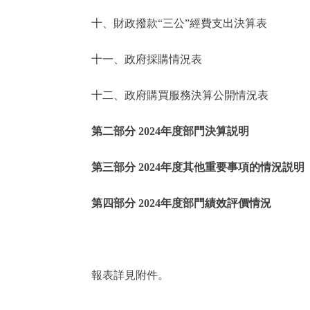
十、財政撥款“三公”經費支出決算表
走進北京
十一、政府採購情況表
北京概況
十二、政府購買服務決算公開情況表
綠色北京
第二部分 2024年度部門決算説明
多語種
第三部分 2024年度其他重要事項的情況説明
ENGLISH
第四部分 2024年度部門績效評價情況
DEUTSCH
ESPAÑOL
報表詳見附件。
ITALIANO