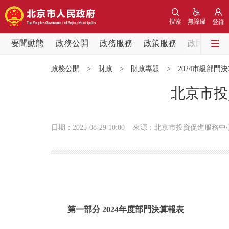
搜索
無障礙
登錄
要聞動態
政務公開
政務服務
政策服務
政民互動
要聞動態
政務公開
>
財政
>
財政專題
>
2024市級部門
黨中央精神
北京市投
北京要聞
日期：2025-08-29 10:00
來源：北京市投資促進服務中
各區熱點
政務公開
市領導
第一部分 2024年度部門決算報表
政策兌現