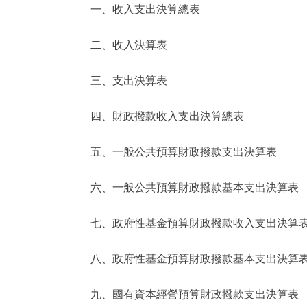
一、收入支出決算總表
決策公開
二、收入決算表
政務服務
三、支出決算表
個人服務
四、財政撥款收入支出決算總表
便民服務
五、一般公共預算財政撥款支出決算表
六、一般公共預算財政撥款基本支出決算表
仲介服務
政民互動
七、政府性基金預算財政撥款收入支出決算
12345網上接訴即辦
八、政府性基金預算財政撥款基本支出決算
九、國有資本經營預算財政撥款支出決算表
參與調查