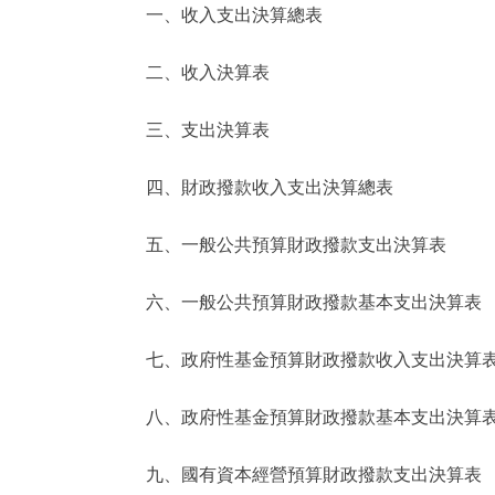
一、收入支出決算總表
決策公開
二、收入決算表
政務服務
三、支出決算表
個人服務
四、財政撥款收入支出決算總表
便民服務
五、一般公共預算財政撥款支出決算表
六、一般公共預算財政撥款基本支出決算表
仲介服務
政民互動
七、政府性基金預算財政撥款收入支出決算
12345網上接訴即辦
八、政府性基金預算財政撥款基本支出決算
九、國有資本經營預算財政撥款支出決算表
參與調查