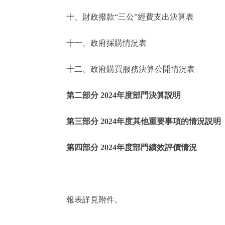
十、財政撥款“三公”經費支出決算表
走進北京
十一、政府採購情況表
北京概況
十二、政府購買服務決算公開情況表
綠色北京
第二部分 2024年度部門決算説明
多語種
第三部分 2024年度其他重要事項的情況説明
ENGLISH
第四部分 2024年度部門績效評價情況
DEUTSCH
ESPAÑOL
報表詳見附件。
ITALIANO