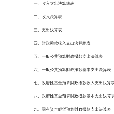
一、收入支出決算總表
決策公開
二、收入決算表
政務服務
三、支出決算表
個人服務
四、財政撥款收入支出決算總表
便民服務
五、一般公共預算財政撥款支出決算表
六、一般公共預算財政撥款基本支出決算表
仲介服務
政民互動
七、政府性基金預算財政撥款收入支出決算
12345網上接訴即辦
八、政府性基金預算財政撥款基本支出決算
九、國有資本經營預算財政撥款支出決算表
參與調查