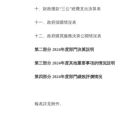
十、財政撥款“三公”經費支出決算表
走進北京
十一、政府採購情況表
北京概況
十二、政府購買服務決算公開情況表
綠色北京
第二部分 2024年度部門決算説明
多語種
第三部分 2024年度其他重要事項的情況説明
ENGLISH
第四部分 2024年度部門績效評價情況
DEUTSCH
ESPAÑOL
報表詳見附件。
ITALIANO