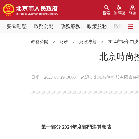
搜索
無障礙
登錄
要聞動態
政務公開
政務服務
政策服務
政民互動
要聞動態
政務公開
>
財政
>
財政專題
>
2024市級部門
黨中央精神
北京時尚控
北京要聞
日期：2025-08-29 10:00
來源：北京時尚控股有限責任
各區熱點
政務公開
市領導
第一部分 2024年度部門決算報表
政策兌現