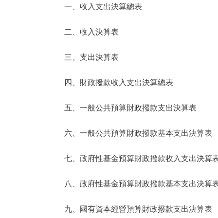
一、收入支出決算總表
決策公開
二、收入決算表
政務服務
三、支出決算表
個人服務
四、財政撥款收入支出決算總表
便民服務
五、一般公共預算財政撥款支出決算表
六、一般公共預算財政撥款基本支出決算表
仲介服務
政民互動
七、政府性基金預算財政撥款收入支出決算
12345網上接訴即辦
八、政府性基金預算財政撥款基本支出決算
九、國有資本經營預算財政撥款支出決算表
參與調查