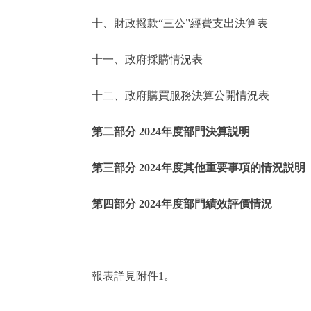
十、財政撥款“三公”經費支出決算表
走進北京
十一、政府採購情況表
北京概況
十二、政府購買服務決算公開情況表
綠色北京
第二部分 2024年度部門決算説明
多語種
第三部分 2024年度其他重要事項的情況説明
ENGLISH
第四部分 2024年度部門績效評價情況
DEUTSCH
ESPAÑOL
報表詳見附件1。
ITALIANO