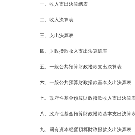
一、收入支出決算總表
決策公開
二、收入決算表
政務服務
三、支出決算表
個人服務
四、財政撥款收入支出決算總表
便民服務
五、一般公共預算財政撥款支出決算表
六、一般公共預算財政撥款基本支出決算表
仲介服務
政民互動
七、政府性基金預算財政撥款收入支出決算
12345網上接訴即辦
八、政府性基金預算財政撥款基本支出決算
九、國有資本經營預算財政撥款支出決算表
參與調查