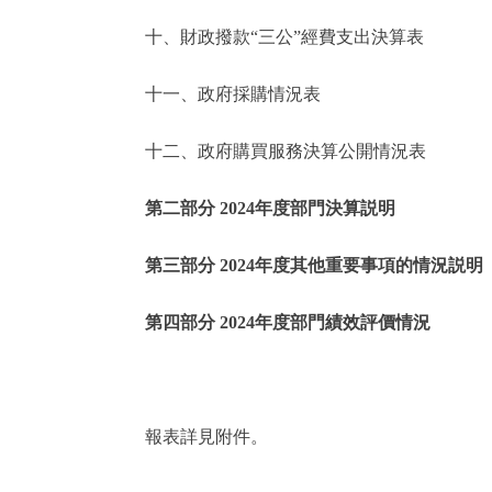
十、財政撥款“三公”經費支出決算表
走進北京
十一、政府採購情況表
北京概況
十二、政府購買服務決算公開情況表
綠色北京
第二部分 2024年度部門決算説明
多語種
第三部分 2024年度其他重要事項的情況説明
ENGLISH
第四部分 2024年度部門績效評價情況
DEUTSCH
ESPAÑOL
報表詳見附件。
ITALIANO