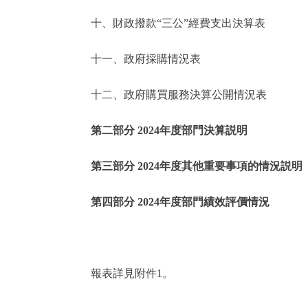
十、財政撥款“三公”經費支出決算表
走進北京
十一、政府採購情況表
北京概況
十二、政府購買服務決算公開情況表
綠色北京
第二部分 2024年度部門決算説明
多語種
第三部分 2024年度其他重要事項的情況説明
ENGLISH
第四部分 2024年度部門績效評價情況
DEUTSCH
ESPAÑOL
報表詳見附件1。
ITALIANO