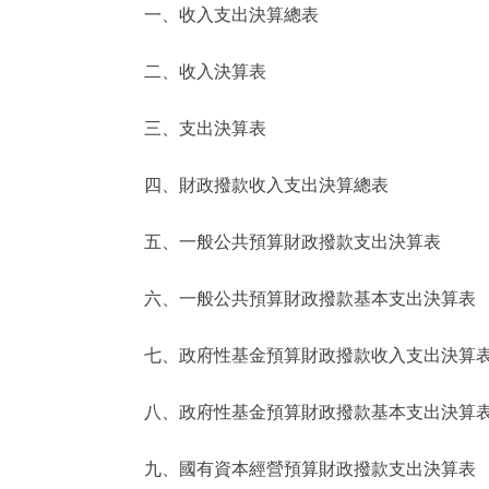
一、收入支出決算總表
決策公開
二、收入決算表
政務服務
三、支出決算表
個人服務
四、財政撥款收入支出決算總表
便民服務
五、一般公共預算財政撥款支出決算表
六、一般公共預算財政撥款基本支出決算表
仲介服務
政民互動
七、政府性基金預算財政撥款收入支出決算
12345網上接訴即辦
八、政府性基金預算財政撥款基本支出決算
九、國有資本經營預算財政撥款支出決算表
參與調查