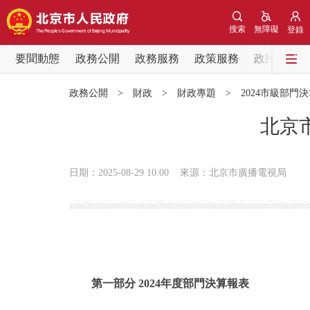
搜索
無障礙
登錄
要聞動態
政務公開
政務服務
政策服務
政民互動
要聞動態
政務公開
>
財政
>
財政專題
>
2024市級部門
黨中央精神
北京
北京要聞
日期：2025-08-29 10:00
來源：北京市廣播電視局
各區熱點
政務公開
市領導
第一部分 2024年度部門決算報表
政策兌現