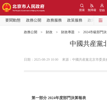
搜索
無障礙
登錄
要聞動態
政務公開
政務服務
政策服務
政民互動
要聞動態
政務公開
>
財政
>
財政專題
>
2024市級部門
黨中央精神
中國共産黨北
北京要聞
日期：2025-08-29 10:00
來源：中國共産黨北京市委員
各區熱點
政務公開
市領導
第一部分 2024年度部門決算報表
政策兌現