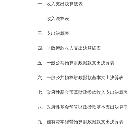
一、收入支出決算總表
決策公開
二、收入決算表
政務服務
三、支出決算表
個人服務
四、財政撥款收入支出決算總表
便民服務
五、一般公共預算財政撥款支出決算表
六、一般公共預算財政撥款基本支出決算表
仲介服務
政民互動
七、政府性基金預算財政撥款收入支出決算
12345網上接訴即辦
八、政府性基金預算財政撥款基本支出決算
九、國有資本經營預算財政撥款支出決算表
參與調查