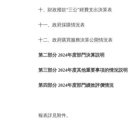
十、財政撥款“三公”經費支出決算表
走進北京
十一、政府採購情況表
北京概況
十二、政府購買服務決算公開情況表
綠色北京
第二部分 2024年度部門決算説明
多語種
第三部分 2024年度其他重要事項的情況説明
ENGLISH
第四部分 2024年度部門績效評價情況
DEUTSCH
ESPAÑOL
報表詳見附件。
ITALIANO