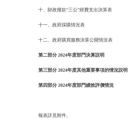
十、財政撥款“三公”經費支出決算表
走進北京
十一、政府採購情況表
北京概況
十二、政府購買服務決算公開情況表
綠色北京
第二部分 2024年度部門決算説明
多語種
第三部分 2024年度其他重要事項的情況説明
ENGLISH
第四部分 2024年度部門績效評價情況
DEUTSCH
ESPAÑOL
報表詳見附件。
ITALIANO