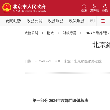
搜索
無障礙
登錄
要聞動態
政務公開
政務服務
政策服務
政民互動
要聞動態
政務公開
>
財政
>
財政專題
>
2024市級部門
黨中央精神
北京
北京要聞
日期：2025-08-29 10:00
來源：北京網際網路法院
各區熱點
政務公開
市領導
第一部分 2024年度部門決算報表
政策兌現