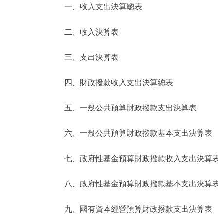
一、收入支出決算總表
決策公開
二、收入決算表
政務服務
三、支出決算表
個人服務
四、財政撥款收入支出決算總表
便民服務
五、一般公共預算財政撥款支出決算表
六、一般公共預算財政撥款基本支出決算表
仲介服務
政民互動
七、政府性基金預算財政撥款收入支出決算
12345網上接訴即辦
八、政府性基金預算財政撥款基本支出決算
九、國有資本經營預算財政撥款支出決算表
參與調查