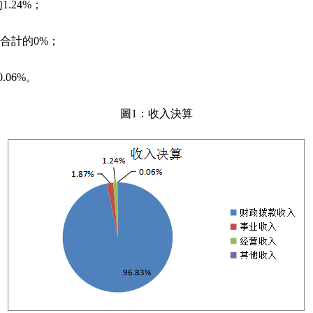
.24%；
合計的0%；
.06%。
圖1：收入決算