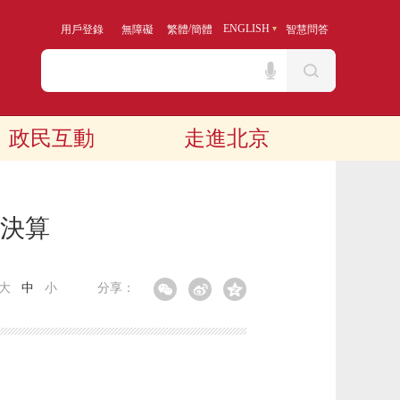
/
ENGLISH
用戶登錄
無障礙
繁體
簡體
智慧問答
政民互動
走進北京
門決算
大
中
小
分享：