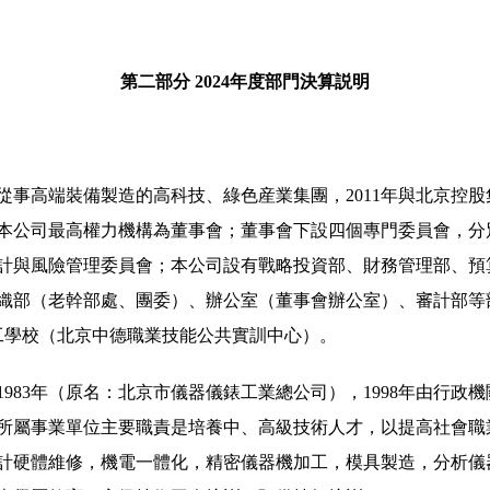
第二部分 2024年度部門決算説明
從事高端裝備製造的高科技、綠色産業集團，2011年與北京控
本公司最高權力機構為董事會；董事會下設四個專門委員會，分
計與風險管理委員會；本公司設有戰略投資部、財務管理部、預
織部（老幹部處、團委）、辦公室（董事會辦公室）、審計部等
工學校（北京中德職業技能公共實訓中心）。
983年（原名：北京市儀器儀錶工業總公司），1998年由行政
所屬事業單位主要職責是培養中、高級技術人才，以提高社會職
計硬體維修，機電一體化，精密儀器機加工，模具製造，分析儀