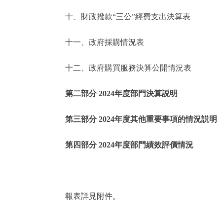
十、財政撥款“三公”經費支出決算表
走進北京
十一、政府採購情況表
北京概況
十二、政府購買服務決算公開情況表
綠色北京
第二部分 2024年度部門決算説明
多語種
第三部分 2024年度其他重要事項的情況説明
ENGLISH
第四部分 2024年度部門績效評價情況
DEUTSCH
ESPAÑOL
報表詳見附件。
ITALIANO