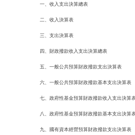
一、收入支出決算總表
決策公開
二、收入決算表
政務服務
三、支出決算表
個人服務
四、財政撥款收入支出決算總表
便民服務
五、一般公共預算財政撥款支出決算表
六、一般公共預算財政撥款基本支出決算表
仲介服務
政民互動
七、政府性基金預算財政撥款收入支出決算
12345網上接訴即辦
八、政府性基金預算財政撥款基本支出決算
九、國有資本經營預算財政撥款支出決算表
參與調查