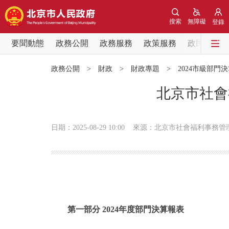
搜索
無障礙
登錄
要聞動態
政務公開
政務服務
政策服務
政民互動
要聞動態
政務公開
>
財政
>
財政專題
>
2024市級部門
黨中央精神
北京市社會
北京要聞
日期：2025-08-29 10:00
來源：北京市社會福利事務管
各區熱點
政務公開
市領導
第一部分 2024年度部門決算報表
政策兌現