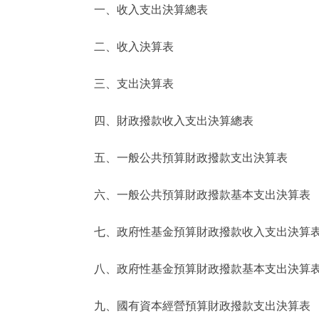
一、收入支出決算總表
決策公開
二、收入決算表
政務服務
三、支出決算表
個人服務
四、財政撥款收入支出決算總表
便民服務
五、一般公共預算財政撥款支出決算表
六、一般公共預算財政撥款基本支出決算表
仲介服務
政民互動
七、政府性基金預算財政撥款收入支出決算
12345網上接訴即辦
八、政府性基金預算財政撥款基本支出決算
九、國有資本經營預算財政撥款支出決算表
參與調查