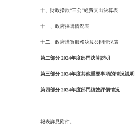
十、財政撥款“三公”經費支出決算表
走進北京
十一、政府採購情況表
北京概況
十二、政府購買服務決算公開情況表
綠色北京
第二部分 2024年度部門決算説明
多語種
第三部分 2024年度其他重要事項的情況説明
ENGLISH
第四部分 2024年度部門績效評價情況
DEUTSCH
ESPAÑOL
報表詳見附件。
ITALIANO