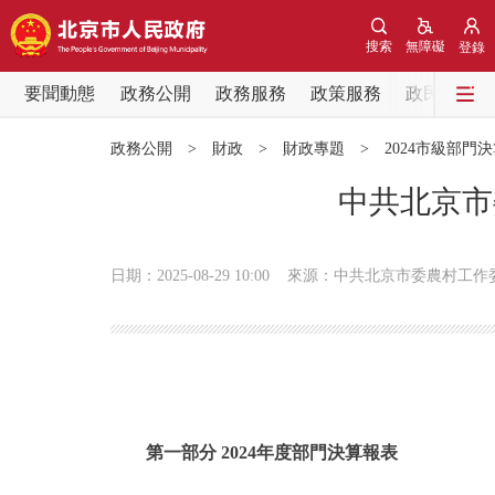
搜索
無障礙
登錄
要聞動態
政務公開
政務服務
政策服務
政民互動
要聞動態
政務公開
>
財政
>
財政專題
>
2024市級部門
黨中央精神
中共北京市
北京要聞
日期：2025-08-29 10:00
來源：中共北京市委農村工作
各區熱點
政務公開
市領導
第一部分 2024年度部門決算報表
政策兌現