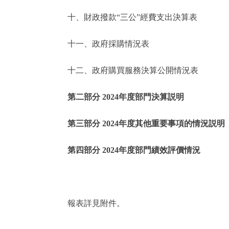
十、財政撥款“三公”經費支出決算表
走進北京
十一、政府採購情況表
北京概況
十二、政府購買服務決算公開情況表
綠色北京
第二部分 2024年度部門決算説明
多語種
第三部分 2024年度其他重要事項的情況説明
ENGLISH
第四部分 2024年度部門績效評價情況
DEUTSCH
ESPAÑOL
報表詳見附件。
ITALIANO