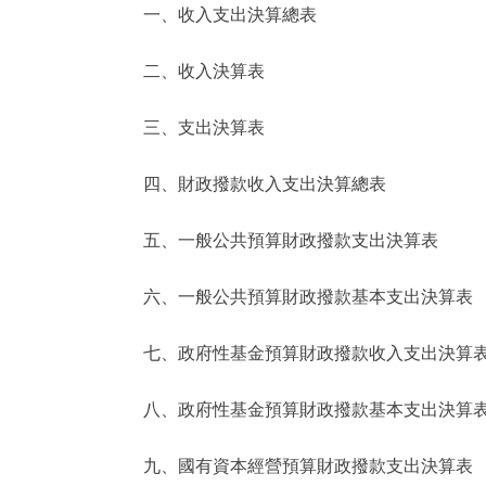
一、收入支出決算總表
決策公開
二、收入決算表
政務服務
三、支出決算表
個人服務
四、財政撥款收入支出決算總表
便民服務
五、一般公共預算財政撥款支出決算表
六、一般公共預算財政撥款基本支出決算表
仲介服務
政民互動
七、政府性基金預算財政撥款收入支出決算
12345網上接訴即辦
八、政府性基金預算財政撥款基本支出決算
九、國有資本經營預算財政撥款支出決算表
參與調查