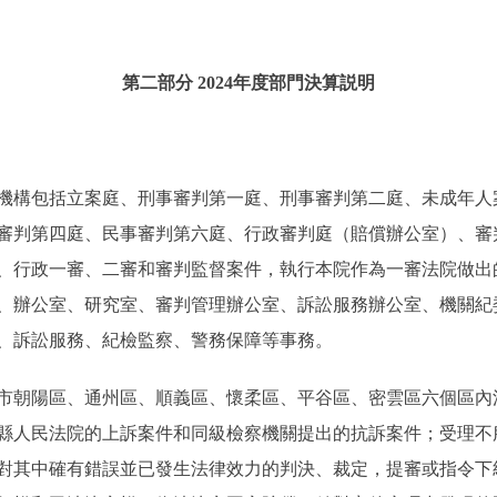
第二部分 2024年度部門決算説明
機構包括立案庭、刑事審判第一庭、刑事審判第二庭、未成年人
審判第四庭、民事審判第六庭、行政審判庭（賠償辦公室）、審
、行政一審、二審和審判監督案件，執行本院作為一審法院做出
、辦公室、研究室、審判管理辦公室、訴訟服務辦公室、機關紀
、訴訟服務、紀檢監察、警務保障等事務。
市朝陽區、通州區、順義區、懷柔區、平谷區、密雲區六個區內
縣人民法院的上訴案件和同級檢察機關提出的抗訴案件；受理不
對其中確有錯誤並已發生法律效力的判決、裁定，提審或指令下