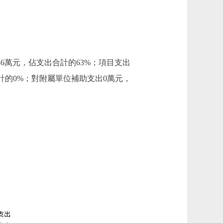
87.46萬元，佔支出合計的63%；項目支出
合計的0%；對附屬單位補助支出0萬元，