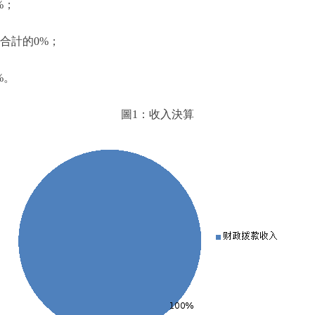
%；
合計的0%；
%。
圖1：收入決算