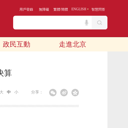
/
ENGLISH
用戶登錄
無障礙
繁體
簡體
智慧問答
政民互動
走進北京
決算
大
中
小
分享：