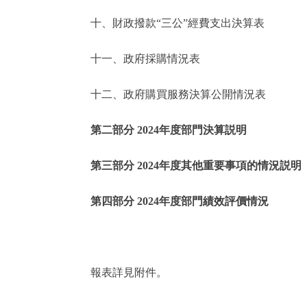
十、財政撥款“三公”經費支出決算表
走進北京
十一、政府採購情況表
北京概況
十二、政府購買服務決算公開情況表
綠色北京
第二部分 2024年度部門決算説明
多語種
第三部分 2024年度其他重要事項的情況説明
ENGLISH
第四部分 2024年度部門績效評價情況
DEUTSCH
ESPAÑOL
報表詳見附件。
ITALIANO