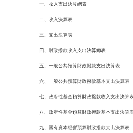
一、收入支出決算總表
決策公開
二、收入決算表
政務服務
三、支出決算表
個人服務
四、財政撥款收入支出決算總表
便民服務
五、一般公共預算財政撥款支出決算表
六、一般公共預算財政撥款基本支出決算表
仲介服務
政民互動
七、政府性基金預算財政撥款收入支出決算
12345網上接訴即辦
八、政府性基金預算財政撥款基本支出決算
九、國有資本經營預算財政撥款支出決算表
參與調查