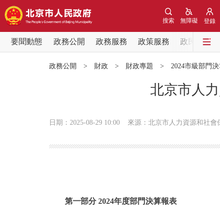
搜索
無障礙
登錄
要聞動態
政務公開
政務服務
政策服務
政民互動
要聞動態
政務公開
>
財政
>
財政專題
>
2024市級部門
黨中央精神
北京市人力
北京要聞
日期：2025-08-29 10:00
來源：北京市人力資源和社會
各區熱點
政務公開
市領導
第一部分 2024年度部門決算報表
政策兌現