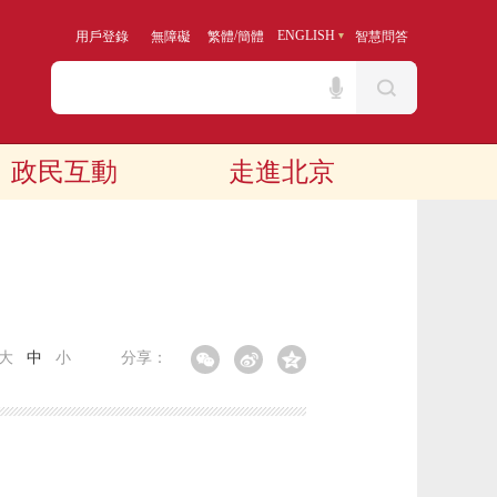
/
ENGLISH
用戶登錄
無障礙
繁體
簡體
智慧問答
政民互動
走進北京
大
中
小
分享：