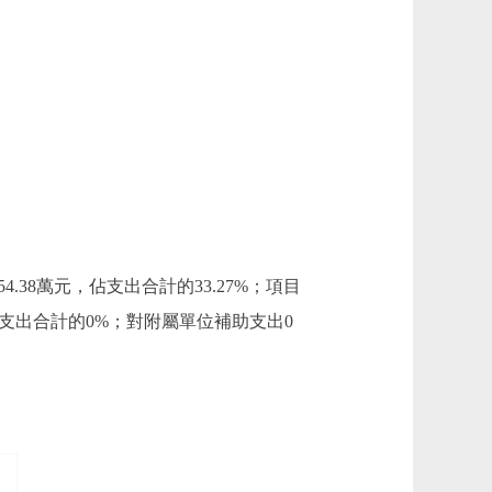
54.38萬元，佔支出合計的33.27%；項目
，佔支出合計的0%；對附屬單位補助支出0