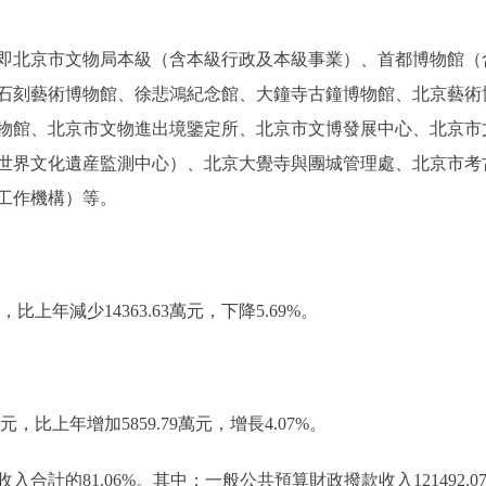
，即北京市文物局本級（含本級行政及本級事業）、首都博物館
石刻藝術博物館、徐悲鴻紀念館、大鐘寺古鐘博物館、北京藝術
物館、北京市文物進出境鑒定所、北京市文博發展中心、北京市
世界文化遺産監測中心）、北京大覺寺與團城管理處、北京市考
工作機構）等。
元，比上年減少14363.63萬元，下降5.69%。
萬元，比上年增加5859.79萬元，增長4.07%。
，佔收入合計的81.06%。其中：一般公共預算財政撥款收入121492.