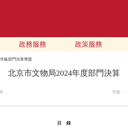
政務服務
政策服務
24市級部門決算專題
北京市文物局2024年度部門決算
局
字號：
目 錄