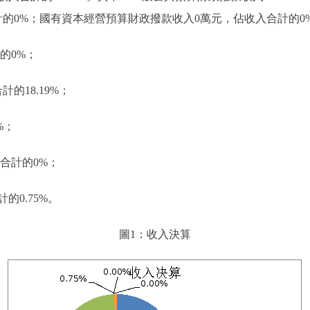
的0%；國有資本經營預算財政撥款收入0萬元，佔收入合計的0
的0%；
計的18.19%；
%；
合計的0%；
計的0.75%。
圖1：收入決算