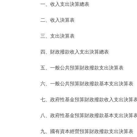
一、收入支出決算總表
決策公開
二、收入決算表
政務服務
三、支出決算表
個人服務
四、財政撥款收入支出決算總表
便民服務
五、一般公共預算財政撥款支出決算表
六、一般公共預算財政撥款基本支出決算表
仲介服務
政民互動
七、政府性基金預算財政撥款收入支出決算
12345網上接訴即辦
八、政府性基金預算財政撥款基本支出決算
九、國有資本經營預算財政撥款支出決算表
參與調查