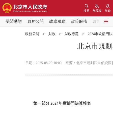
搜索
無障礙
登錄
要聞動態
政務公開
政務服務
政策服務
政民互動
要聞動態
政務公開
>
財政
>
財政專題
>
2024市級部門
黨中央精神
北京市規劃
北京要聞
日期：2025-08-29 10:00
來源：北京市規劃和自然資源
各區熱點
政務公開
市領導
第一部分 2024年度部門決算報表
政策兌現