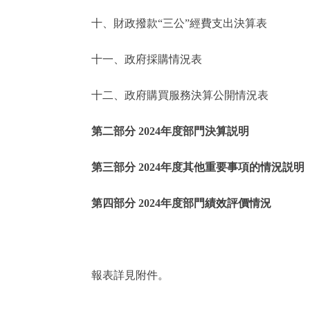
十、財政撥款“三公”經費支出決算表
走進北京
十一、政府採購情況表
北京概況
十二、政府購買服務決算公開情況表
綠色北京
第二部分 2024年度部門決算説明
多語種
第三部分 2024年度其他重要事項的情況説明
ENGLISH
第四部分 2024年度部門績效評價情況
DEUTSCH
ESPAÑOL
報表詳見附件。
ITALIANO