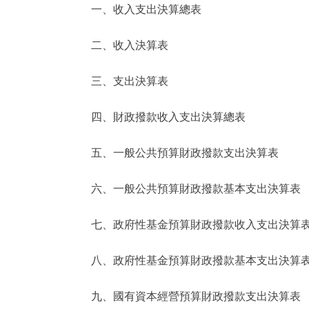
一、收入支出決算總表
決策公開
二、收入決算表
政務服務
三、支出決算表
個人服務
四、財政撥款收入支出決算總表
便民服務
五、一般公共預算財政撥款支出決算表
六、一般公共預算財政撥款基本支出決算表
仲介服務
政民互動
七、政府性基金預算財政撥款收入支出決算
12345網上接訴即辦
八、政府性基金預算財政撥款基本支出決算
九、國有資本經營預算財政撥款支出決算表
參與調查