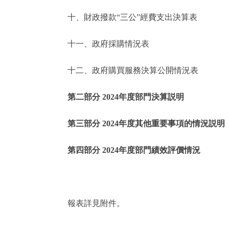
十、財政撥款“三公”經費支出決算表
走進北京
十一、政府採購情況表
北京概況
十二、政府購買服務決算公開情況表
綠色北京
第二部分 2024年度部門決算説明
多語種
第三部分 2024年度其他重要事項的情況説明
ENGLISH
第四部分 2024年度部門績效評價情況
DEUTSCH
ESPAÑOL
報表詳見附件。
ITALIANO