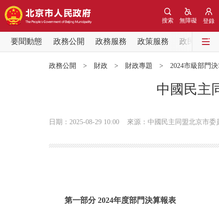
搜索
無障礙
登錄
要聞動態
政務公開
政務服務
政策服務
政民互動
要聞動態
政務公開
>
財政
>
財政專題
>
2024市級部門
黨中央精神
中國民主同
北京要聞
日期：2025-08-29 10:00
來源：中國民主同盟北京市委
各區熱點
政務公開
市領導
第一部分 2024年度部門決算報表
政策兌現