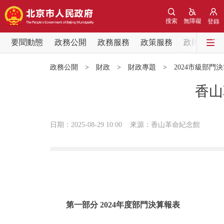
搜索
無障礙
登錄
要聞動態
政務公開
政務服務
政策服務
政民互動
要聞動態
政務公開
>
財政
>
財政專題
>
2024市級部門
黨中央精神
香山
北京要聞
日期：2025-08-29 10:00
來源：香山革命紀念館
各區熱點
政務公開
市領導
第一部分 2024年度部門決算報表
政策兌現