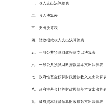
一、收入支出決算總表
決策公開
二、收入決算表
政務服務
三、支出決算表
個人服務
四、財政撥款收入支出決算總表
便民服務
五、一般公共預算財政撥款支出決算表
六、一般公共預算財政撥款基本支出決算表
仲介服務
政民互動
七、政府性基金預算財政撥款收入支出決算
12345網上接訴即辦
八、政府性基金預算財政撥款基本支出決算
九、國有資本經營預算財政撥款支出決算表
參與調查