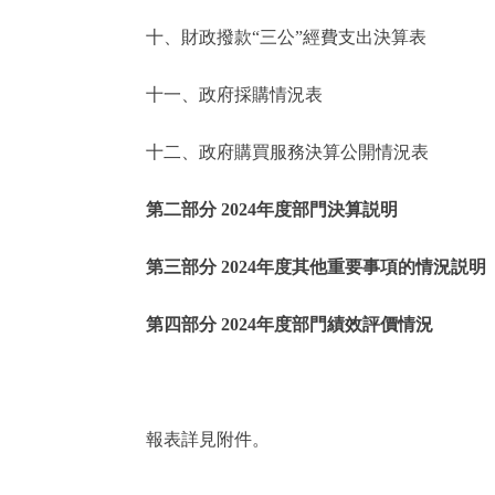
十、財政撥款“三公”經費支出決算表
走進北京
十一、政府採購情況表
北京概況
十二、政府購買服務決算公開情況表
綠色北京
第二部分 2024年度部門決算説明
多語種
第三部分 2024年度其他重要事項的情況説明
ENGLISH
第四部分 2024年度部門績效評價情況
DEUTSCH
ESPAÑOL
報表詳見附件。
ITALIANO