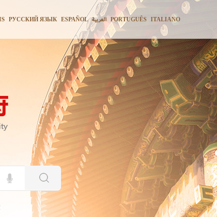
IS
РУССКИЙ ЯЗЫК
ESPAÑOL
العربية
PORTUGUÊS
ITALIANO
险