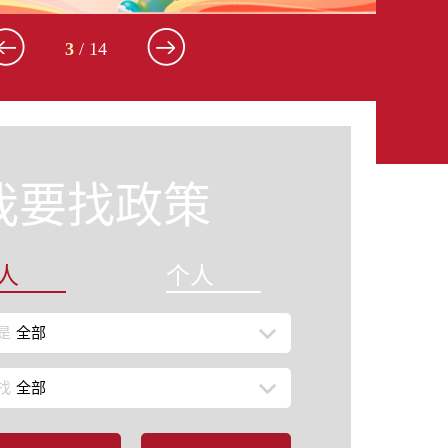
4
/ 14
我要找政策
人
个人
是
全部
找
全部