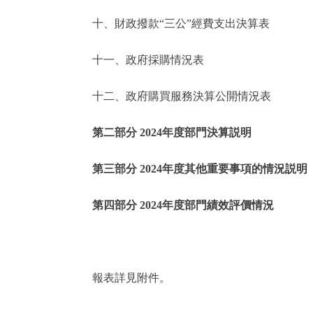
十、財政撥款“三公”經費支出決算表
走進北京
十一、政府採購情況表
北京概況
十二、政府購買服務決算公開情況表
綠色北京
第二部分 2024年度部門決算説明
多語種
第三部分 2024年度其他重要事項的情況説明
ENGLISH
第四部分 2024年度部門績效評價情況
DEUTSCH
ESPAÑOL
報表詳見附件。
ITALIANO