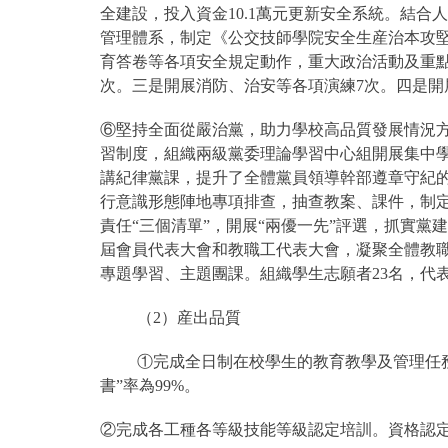
全建設，投入資金10.1萬元更新安全系統。結合人
管理體系，制定《公交技師學院安全生産治本攻堅三
育答卷等各項安全規定動作，重大政治活動及重點
次。三是開展消防、治安等各項演練7次。四是開展
⑥堅持全面從嚴治黨，助力學校高品質發展情況方面
習制度，組織兩級黨委理論學習中心組開展集中學
講紀律黨課，提升了全體黨員領導幹部遵章守紀
行意識形態陣地專項排查，抽查教案、課件，制定
責任“三個清單”，開展“兩優一先”評選，抓實
屆會員代表大會和教職工代表大會，凝聚全體教
專題學習、主題團課。組織學生志願者23名，代表
（2）産出品質
①完成全日制在校學生的教育教學及管理任務，
書”率為99%。
②完成各工種各等級技能等級認定培訓。資格認