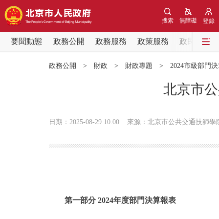
搜索
無障礙
登錄
要聞動態
政務公開
政務服務
政策服務
政民互動
要聞動態
政務公開
>
財政
>
財政專題
>
2024市級部門
黨中央精神
北京市公
北京要聞
日期：2025-08-29 10:00
來源：北京市公共交通技師學
各區熱點
政務公開
市領導
第一部分 2024年度部門決算報表
政策兌現