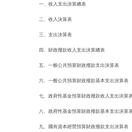
一、收入支出決算總表
決策公開
二、收入決算表
政務服務
三、支出決算表
個人服務
四、財政撥款收入支出決算總表
便民服務
五、一般公共預算財政撥款支出決算表
六、一般公共預算財政撥款基本支出決算表
仲介服務
政民互動
七、政府性基金預算財政撥款收入支出決算
12345網上接訴即辦
八、政府性基金預算財政撥款基本支出決算
九、國有資本經營預算財政撥款支出決算表
參與調查