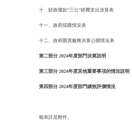
十、財政撥款“三公”經費支出決算表
走進北京
十一、政府採購情況表
北京概況
十二、政府購買服務決算公開情況表
綠色北京
第二部分 2024年度部門決算説明
多語種
第三部分 2024年度其他重要事項的情況説明
ENGLISH
第四部分 2024年度部門績效評價情況
DEUTSCH
ESPAÑOL
報表詳見附件。
ITALIANO