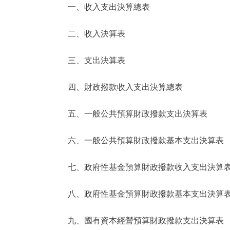
一、收入支出決算總表
決策公開
二、收入決算表
政務服務
三、支出決算表
個人服務
四、財政撥款收入支出決算總表
便民服務
五、一般公共預算財政撥款支出決算表
六、一般公共預算財政撥款基本支出決算表
仲介服務
政民互動
七、政府性基金預算財政撥款收入支出決算
12345網上接訴即辦
八、政府性基金預算財政撥款基本支出決算
九、國有資本經營預算財政撥款支出決算表
參與調查