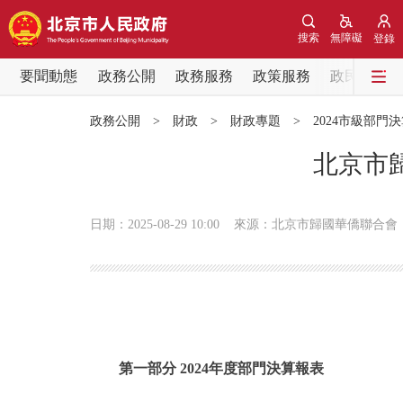
搜索
無障礙
登錄
要聞動態
政務公開
政務服務
政策服務
政民互動
要聞動態
政務公開
>
財政
>
財政專題
>
2024市級部門
黨中央精神
北京市
北京要聞
日期：2025-08-29 10:00
來源：北京市歸國華僑聯合會
各區熱點
政務公開
市領導
第一部分 2024年度部門決算報表
政策兌現