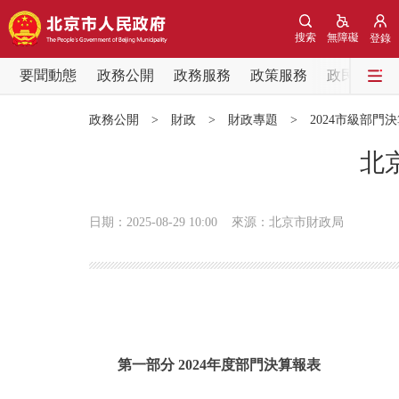
搜索
無障礙
登錄
要聞動態
政務公開
政務服務
政策服務
政民互動
要聞動態
政務公開
>
財政
>
財政專題
>
2024市級部門
黨中央精神
北
北京要聞
日期：2025-08-29 10:00
來源：北京市財政局
各區熱點
政務公開
市領導
第一部分 2024年度部門決算報表
政策兌現