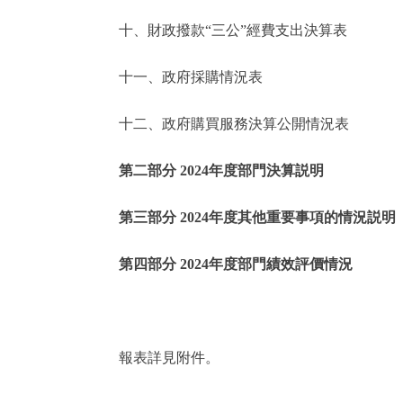
十、財政撥款“三公”經費支出決算表
走進北京
十一、政府採購情況表
北京概況
十二、政府購買服務決算公開情況表
綠色北京
第二部分 2024年度部門決算説明
多語種
第三部分 2024年度其他重要事項的情況説明
ENGLISH
第四部分 2024年度部門績效評價情況
DEUTSCH
ESPAÑOL
報表詳見附件。
ITALIANO