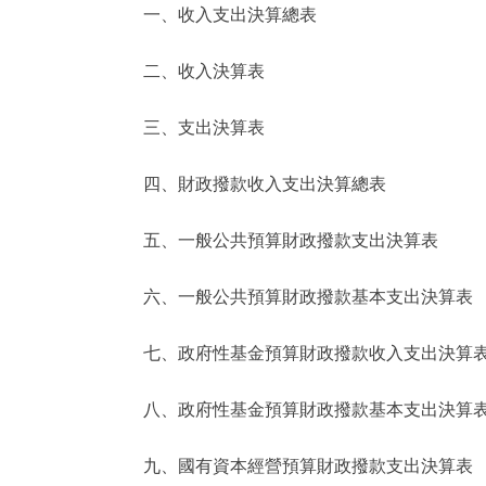
一、收入支出決算總表
決策公開
二、收入決算表
政務服務
三、支出決算表
個人服務
四、財政撥款收入支出決算總表
便民服務
五、一般公共預算財政撥款支出決算表
六、一般公共預算財政撥款基本支出決算表
仲介服務
政民互動
七、政府性基金預算財政撥款收入支出決算
12345網上接訴即辦
八、政府性基金預算財政撥款基本支出決算
九、國有資本經營預算財政撥款支出決算表
參與調查