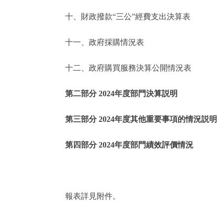
十、財政撥款“三公”經費支出決算表
走進北京
十一、政府採購情況表
北京概況
十二、政府購買服務決算公開情況表
綠色北京
第二部分 2024年度部門決算説明
多語種
第三部分 2024年度其他重要事項的情況説明
ENGLISH
第四部分 2024年度部門績效評價情況
DEUTSCH
ESPAÑOL
報表詳見附件。
ITALIANO