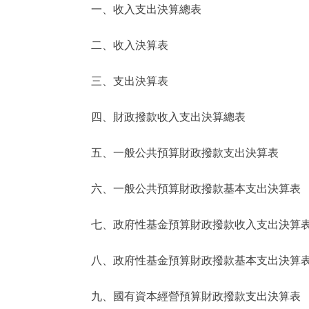
一、收入支出決算總表
決策公開
二、收入決算表
政務服務
三、支出決算表
個人服務
四、財政撥款收入支出決算總表
便民服務
五、一般公共預算財政撥款支出決算表
六、一般公共預算財政撥款基本支出決算表
仲介服務
政民互動
七、政府性基金預算財政撥款收入支出決算
12345網上接訴即辦
八、政府性基金預算財政撥款基本支出決算
九、國有資本經營預算財政撥款支出決算表
參與調查