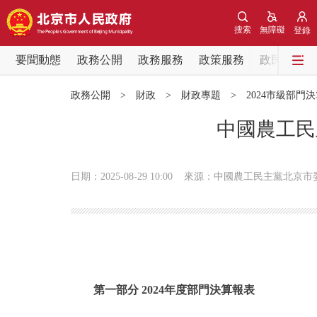
搜索
無障礙
登錄
要聞動態
政務公開
政務服務
政策服務
政民互動
要聞動態
政務公開
>
財政
>
財政專題
>
2024市級部門
黨中央精神
中國農工民
北京要聞
日期：2025-08-29 10:00
來源：中國農工民主黨北京市
各區熱點
政務公開
市領導
第一部分 2024年度部門決算報表
政策兌現