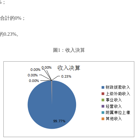
%；
合計的0%；
0.23%。
圖1：收入決算