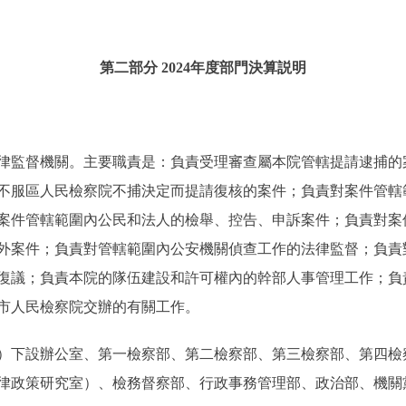
第二部分 2024年度部門決算説明
律監督機關。主要職責是：負責受理審查屬本院管轄提請逮捕的
不服區人民檢察院不捕決定而提請復核的案件；負責對案件管轄
案件管轄範圍內公民和法人的檢舉、控告、申訴案件；負責對案
外案件；負責對管轄範圍內公安機關偵查工作的法律監督；負責
復議；負責本院的隊伍建設和許可權內的幹部人事管理工作；負
市人民檢察院交辦的有關工作。
）下設辦公室、第一檢察部、第二檢察部、第三檢察部、第四檢
律政策研究室）、檢務督察部、行政事務管理部、政治部、機關