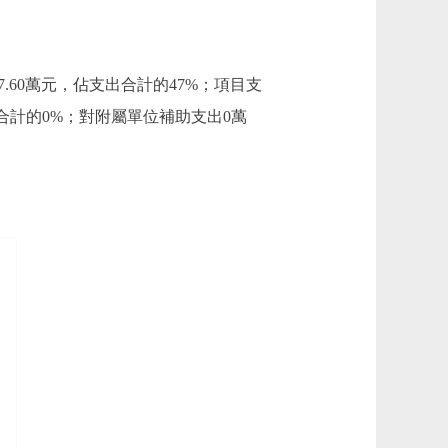
347.60萬元，佔支出合計的47%；項目支
出合計的0%；對附屬單位補助支出0萬