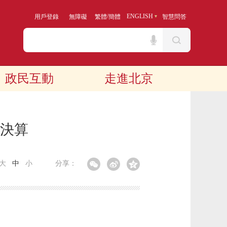
/
ENGLISH
用戶登錄
無障礙
繁體
簡體
智慧問答
政民互動
走進北京
門決算
大
中
小
分享：