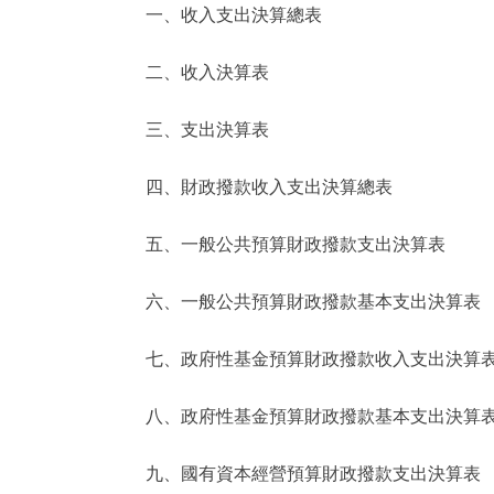
一、收入支出決算總表
決策公開
二、收入決算表
政務服務
三、支出決算表
個人服務
四、財政撥款收入支出決算總表
便民服務
五、一般公共預算財政撥款支出決算表
六、一般公共預算財政撥款基本支出決算表
仲介服務
政民互動
七、政府性基金預算財政撥款收入支出決算
12345網上接訴即辦
八、政府性基金預算財政撥款基本支出決算
九、國有資本經營預算財政撥款支出決算表
參與調查