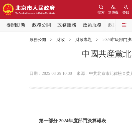
搜索
無障礙
登錄
要聞動態
政務公開
政務服務
政策服務
政民互動
要聞動態
政務公開
>
財政
>
財政專題
>
2024市級部門
黨中央精神
中國共産黨北
北京要聞
日期：2025-08-29 10:00
來源：中共北京市紀律檢查委
各區熱點
政務公開
市領導
第一部分 2024年度部門決算報表
政策兌現