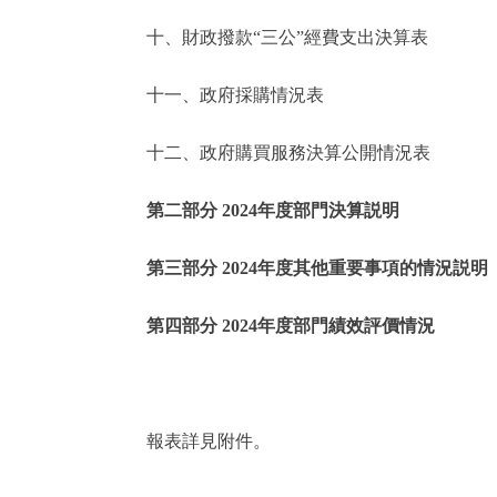
十、財政撥款“三公”經費支出決算表
走進北京
十一、政府採購情況表
北京概況
十二、政府購買服務決算公開情況表
綠色北京
第二部分 2024年度部門決算説明
多語種
第三部分 2024年度其他重要事項的情況説明
ENGLISH
第四部分 2024年度部門績效評價情況
DEUTSCH
ESPAÑOL
報表詳見附件。
ITALIANO