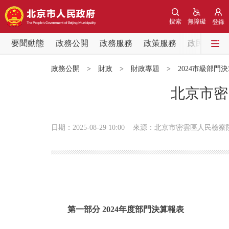
搜索
無障礙
登錄
要聞動態
政務公開
政務服務
政策服務
政民互動
要聞動態
政務公開
>
財政
>
財政專題
>
2024市級部門
黨中央精神
北京市密
北京要聞
日期：2025-08-29 10:00
來源：北京市密雲區人民檢察
各區熱點
政務公開
市領導
第一部分 2024年度部門決算報表
政策兌現