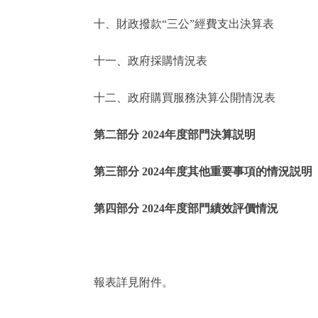
十、財政撥款“三公”經費支出決算表
走進北京
十一、政府採購情況表
北京概況
十二、政府購買服務決算公開情況表
綠色北京
第二部分 2024年度部門決算説明
多語種
第三部分 2024年度其他重要事項的情況説明
ENGLISH
第四部分 2024年度部門績效評價情況
DEUTSCH
ESPAÑOL
報表詳見附件。
ITALIANO