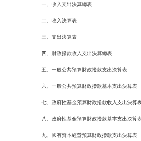
一、收入支出決算總表
決策公開
二、收入決算表
政務服務
三、支出決算表
個人服務
四、財政撥款收入支出決算總表
便民服務
五、一般公共預算財政撥款支出決算表
六、一般公共預算財政撥款基本支出決算表
仲介服務
政民互動
七、政府性基金預算財政撥款收入支出決算
12345網上接訴即辦
八、政府性基金預算財政撥款基本支出決算
九、國有資本經營預算財政撥款支出決算表
參與調查