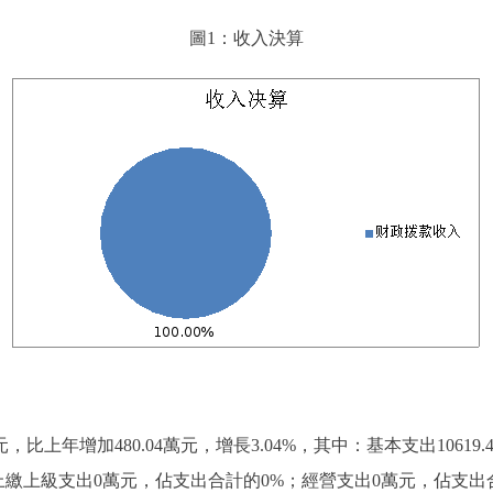
圖1：收入決算
萬元，比上年增加480.04萬元，增長3.04%，其中：基本支出10619
76%;上繳上級支出0萬元，佔支出合計的0%；經營支出0萬元，佔