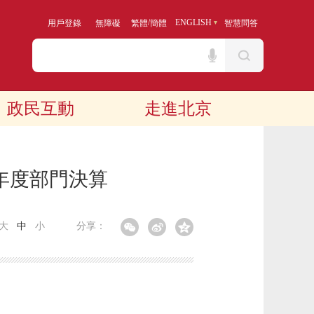
/
ENGLISH
用戶登錄
無障礙
繁體
簡體
智慧問答
政民互動
走進北京
年度部門決算
大
中
小
分享：