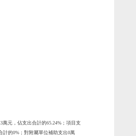
.43萬元，佔支出合計的65.24%；項目支
支出合計的0%；對附屬單位補助支出0萬