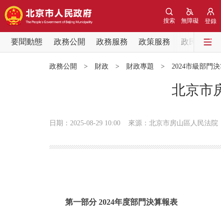
搜索
無障礙
登錄
要聞動態
政務公開
政務服務
政策服務
政民互動
要聞動態
政務公開
>
財政
>
財政專題
>
2024市級部門
黨中央精神
北京市
北京要聞
日期：2025-08-29 10:00
來源：北京市房山區人民法院
各區熱點
政務公開
市領導
第一部分 2024年度部門決算報表
政策兌現