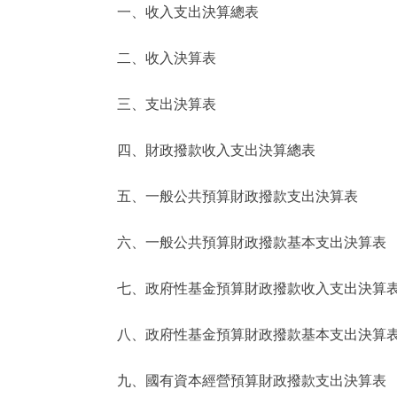
一、收入支出決算總表
決策公開
二、收入決算表
政務服務
三、支出決算表
個人服務
四、財政撥款收入支出決算總表
便民服務
五、一般公共預算財政撥款支出決算表
六、一般公共預算財政撥款基本支出決算表
仲介服務
政民互動
七、政府性基金預算財政撥款收入支出決算
12345網上接訴即辦
八、政府性基金預算財政撥款基本支出決算
九、國有資本經營預算財政撥款支出決算表
參與調查