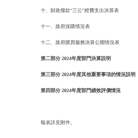
十、財政撥款“三公”經費支出決算表
走進北京
十一、政府採購情況表
北京概況
十二、政府購買服務決算公開情況表
綠色北京
第二部分 2024年度部門決算説明
多語種
第三部分 2024年度其他重要事項的情況説明
ENGLISH
第四部分 2024年度部門績效評價情況
DEUTSCH
ESPAÑOL
報表詳見附件。
ITALIANO