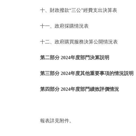
十、財政撥款“三公”經費支出決算表
走進北京
十一、政府採購情況表
北京概況
十二、政府購買服務決算公開情況表
綠色北京
第二部分 2024年度部門決算説明
多語種
第三部分 2024年度其他重要事項的情況説明
ENGLISH
第四部分 2024年度部門績效評價情況
DEUTSCH
ESPAÑOL
報表詳見附件。
ITALIANO