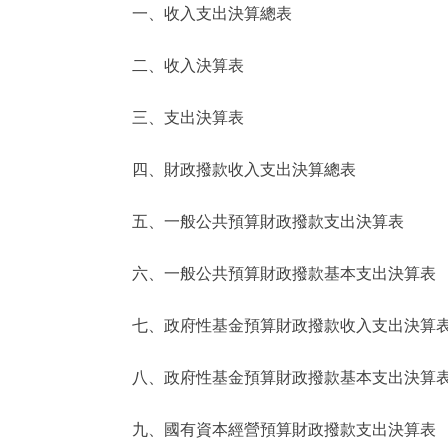
一、收入支出決算總表
決策公開
二、收入決算表
政務服務
三、支出決算表
個人服務
四、財政撥款收入支出決算總表
便民服務
五、一般公共預算財政撥款支出決算表
六、一般公共預算財政撥款基本支出決算表
仲介服務
政民互動
七、政府性基金預算財政撥款收入支出決算
12345網上接訴即辦
八、政府性基金預算財政撥款基本支出決算
九、國有資本經營預算財政撥款支出決算表
參與調查