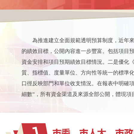
為推進建立全面規範透明預算制度，近年來
的績效目標，公開內容進一步豐富。包括項目
資金安排和項目預期績效目標情況。二是優化
質、指標值、度量單位、方向性等統一的標準
口徑反映部門和單位收支情況。在報表中明確項
細數”，所有資金渠道及來源全部公開，體現項