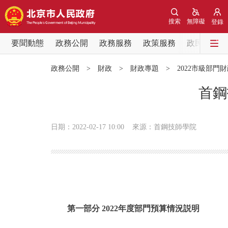
搜索
無障礙
登錄
要聞動態
政務公開
政務服務
政策服務
政民互動
要聞動態
政務公開
>
財政
>
財政專題
>
2022市級部門
黨中央精神
首鋼
北京要聞
日期：2022-02-17 10:00
來源：首鋼技師學院
各區熱點
政務公開
市領導
第一部分 2022年度部門預算情況説明
政策兌現