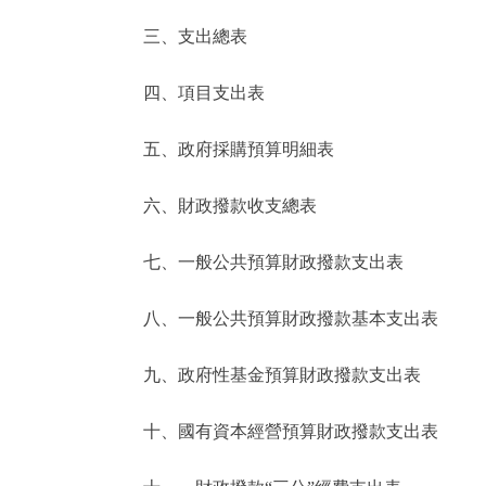
三、支出總表
走進北京
四、項目支出表
北京概況
五、政府採購預算明細表
綠色北京
六、財政撥款收支總表
多語種
七、一般公共預算財政撥款支出表
ENGLISH
八、一般公共預算財政撥款基本支出表
DEUTSCH
九、政府性基金預算財政撥款支出表
ESPAÑOL
十、國有資本經營預算財政撥款支出表
ITALIANO