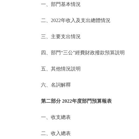
一、部門基本情況
決策公開
二、2022年收入及支出總體情況
政務服務
三、主要支出情況
個人服務
四、部門“三公”經費財政撥款預算説明
便民服務
五、其他情況説明
六、名詞解釋
仲介服務
政民互動
第二部分 2022年度部門預算報表
12345網上接訴即辦
一、收支總表
二、收入總表
參與調查