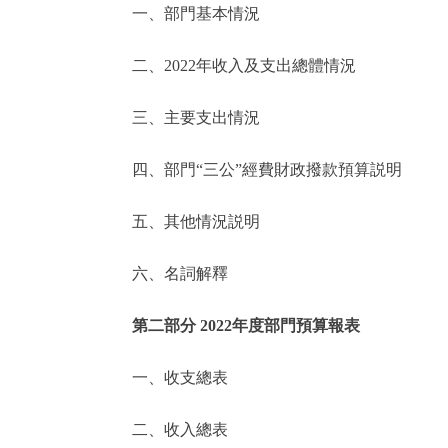
一、部門基本情況
決策公開
二、2022年收入及支出總體情況
政務服務
三、主要支出情況
個人服務
四、部門“三公”經費財政撥款預算説明
便民服務
五、其他情況説明
六、名詞解釋
仲介服務
政民互動
第二部分 2022年度部門預算報表
12345網上接訴即辦
一、收支總表
二、收入總表
參與調查