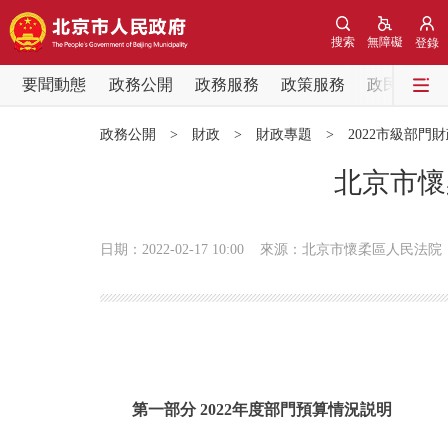
搜索
無障礙
登錄
要聞動態
政務公開
政務服務
政策服務
政民互動
要聞動態
政務公開
>
財政
>
財政專題
>
2022市級部門
黨中央精神
北京市懷
北京要聞
日期：2022-02-17 10:00
來源：北京市懷柔區人民法院
各區熱點
政務公開
市領導
第一部分 2022年度部門預算情況説明
政策兌現