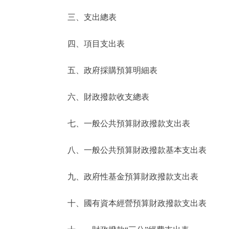
三、支出總表
走進北京
四、項目支出表
北京概況
五、政府採購預算明細表
綠色北京
六、財政撥款收支總表
多語種
七、一般公共預算財政撥款支出表
ENGLISH
八、一般公共預算財政撥款基本支出表
DEUTSCH
九、政府性基金預算財政撥款支出表
ESPAÑOL
十、國有資本經營預算財政撥款支出表
ITALIANO