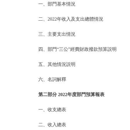
一、部門基本情況
決策公開
二、2022年收入及支出總體情況
政務服務
三、主要支出情況
個人服務
四、部門“三公”經費財政撥款預算説明
便民服務
五、其他情況説明
六、名詞解釋
仲介服務
政民互動
第二部分 2022年度部門預算報表
12345網上接訴即辦
一、收支總表
二、收入總表
參與調查