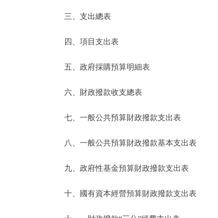
三、支出總表
走進北京
四、項目支出表
北京概況
五、政府採購預算明細表
綠色北京
六、財政撥款收支總表
多語種
七、一般公共預算財政撥款支出表
ENGLISH
八、一般公共預算財政撥款基本支出表
DEUTSCH
九、政府性基金預算財政撥款支出表
ESPAÑOL
十、國有資本經營預算財政撥款支出表
ITALIANO