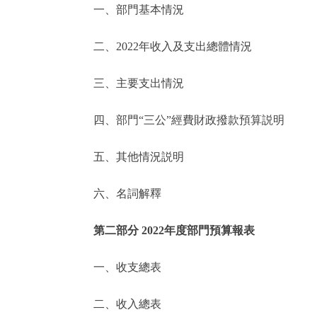
一、部門基本情況
決策公開
二、2022年收入及支出總體情況
政務服務
三、主要支出情況
個人服務
四、部門“三公”經費財政撥款預算説明
便民服務
五、其他情況説明
六、名詞解釋
仲介服務
政民互動
第二部分 2022年度部門預算報表
12345網上接訴即辦
一、收支總表
二、收入總表
參與調查