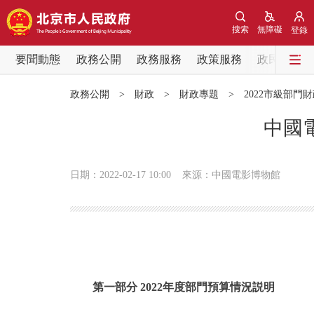
搜索
無障礙
登錄
要聞動態
政務公開
政務服務
政策服務
政民互動
要聞動態
政務公開
>
財政
>
財政專題
>
2022市級部門
黨中央精神
中國
北京要聞
日期：2022-02-17 10:00
來源：中國電影博物館
各區熱點
政務公開
市領導
第一部分 2022年度部門預算情況説明
政策兌現