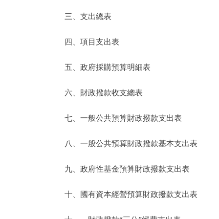
三、支出總表
走進北京
四、項目支出表
北京概況
五、政府採購預算明細表
綠色北京
六、財政撥款收支總表
多語種
七、一般公共預算財政撥款支出表
ENGLISH
八、一般公共預算財政撥款基本支出表
DEUTSCH
九、政府性基金預算財政撥款支出表
ESPAÑOL
十、國有資本經營預算財政撥款支出表
ITALIANO